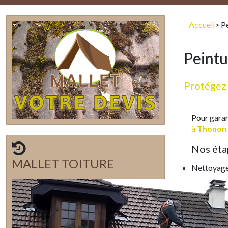
Accueil
> P
Peintu
Protégez 
Pour garant
à
Thonon
Nos éta
MALLET TOITURE
Nettoyage 
Applicatio
Peinture s